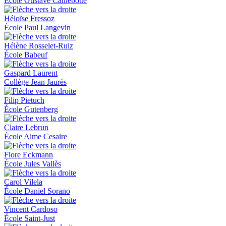
École Gustave Caillebotte
Héloïse Fressoz
École Paul Langevin
Hélène Rosselet-Ruiz
École Babeuf
Gaspard Laurent
Collège Jean Jaurès
Filip Pietuch
École Gutenberg
Claire Lebrun
École Aime Cesaire
Flore Eckmann
École Jules Vallès
Carol Vilela
École Daniel Sorano
Vincent Cardoso
École Saint-Just