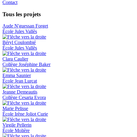
Contact
Tous les projets
Aude N'guessan Forget
École Jules Vallès
Béryl Coulombié
École Jules Vallès
Clara Caulier
Collège Joséphine Baker
Emma Saunier
École Jean Lurçat
Jeanne Demeautis
Collège Cesaria Evora
Marie Pelisse
École Irène Joliot Curie
Virgile Pellerin
École Molière