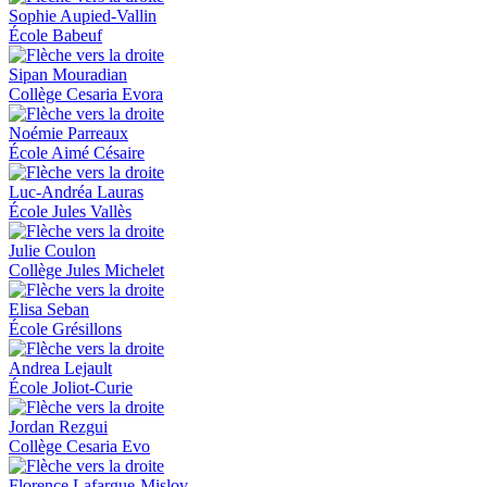
Sophie Aupied-Vallin
École Babeuf
Sipan Mouradian
Collège Cesaria Evora
Noémie Parreaux
École Aimé Césaire
Luc-Andréa Lauras
École Jules Vallès
Julie Coulon
Collège Jules Michelet
Elisa Seban
École Grésillons
Andrea Lejault
École Joliot-Curie
Jordan Rezgui
Collège Cesaria Evo
Florence Lafargue-Mislov