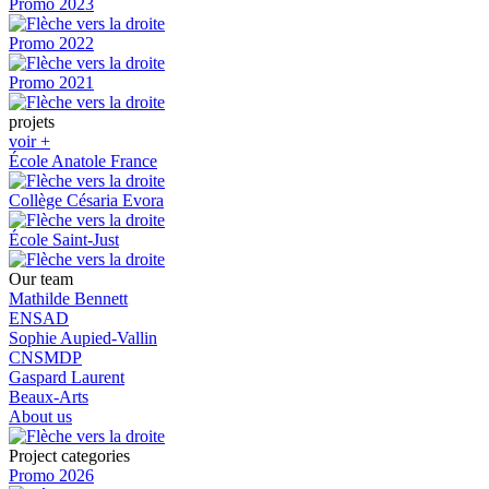
Promo 2023
Promo 2022
Promo 2021
projets
voir +
École Anatole France
Collège Césaria Evora
École Saint-Just
Our team
Mathilde Bennett
ENSAD
Sophie Aupied-Vallin
CNSMDP
Gaspard Laurent
Beaux-Arts
About us
Project categories
Promo 2026