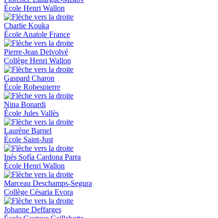
École Henri Wallon
Charlie Kouka
École Anatole France
Pierre-Jean Delvolvé
Collège Henri Wallon
Gaspard Charon
École Robespierre
Nina Bonardi
École Jules Vallès
Laurène Barnel
École Saint-Just
Inés Sofía Cardona Parra
École Henri Wallon
Marceau Deschamps-Segura
Collège Césaria Evora
Johanne Deffarges