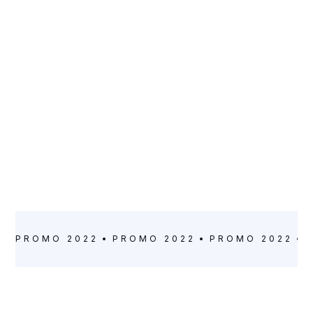
ARTISTE
Pierre-Jean Delvolvé
VILLE
CLASSE
Garges-lès-
Plusieurs niveaux
Gonesse
PROMO 2022
PROMO 2022
PROMO 2022