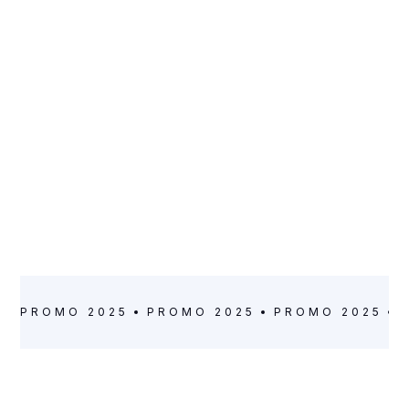
ARTISTE
Jeanne Demeautis
VILLE
CLASSE
Montreuil
Groupe d’élèves
volontaires
PROMO 2025
PROMO 2025
PROMO 2025